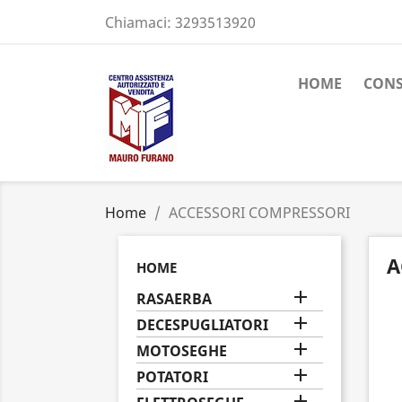
Chiamaci:
3293513920
HOME
CON
Home
ACCESSORI COMPRESSORI
A
HOME

RASAERBA

DECESPUGLIATORI

MOTOSEGHE

POTATORI
