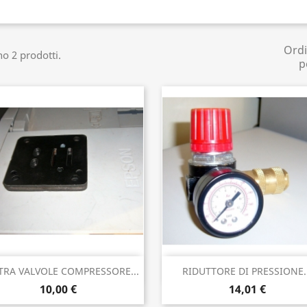
Ord
no 2 prodotti.
p
Anteprima
Anteprima


TRA VALVOLE COMPRESSORE...
RIDUTTORE DI PRESSIONE..
10,00 €
14,01 €