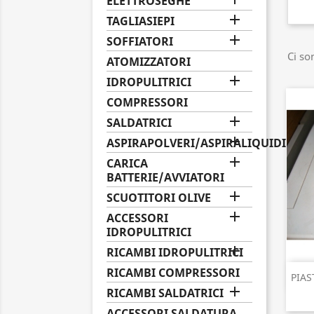
ELETTROSEGHE

TAGLIASIEPI

SOFFIATORI
Ci so
ATOMIZZATORI

IDROPULITRICI
COMPRESSORI

SALDATRICI

ASPIRAPOLVERI/ASPIRALIQUIDI

CARICA
BATTERIE/AVVIATORI

SCUOTITORI OLIVE

ACCESSORI
IDROPULITRICI

RICAMBI IDROPULITRICI
RICAMBI COMPRESSORI
PIAS

RICAMBI SALDATRICI
ACCESSORI SALDATURA