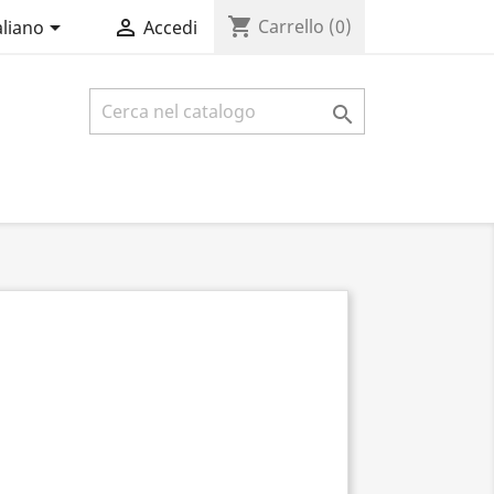
shopping_cart


Carrello
(0)
aliano
Accedi
