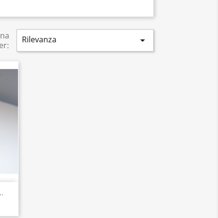
ina
Rilevanza

er:
.