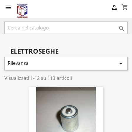
shopping_cart



ELETTROSEGHE
Rilevanza

Visualizzati 1-12 su 113 articoli